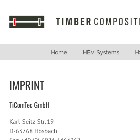
Skip
to
content
Home
HBV-Systems
H
IMPRINT
TiComTec GmbH
Karl-Seitz-Str. 19
D-63768 Hösbach