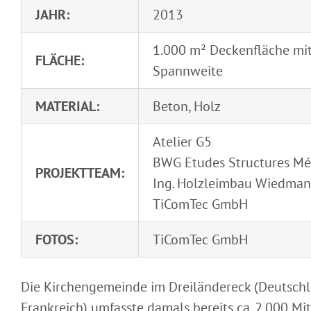
JAHR:
2013
1.000 m² Deckenfläche mit
FLÄCHE:
Spannweite
MATERIAL:
Beton, Holz
Atelier G5
BWG Etudes Structures Mét
PROJEKTTEAM:
Ing. Holzleimbau Wiedma
TiComTec GmbH
FOTOS:
TiComTec GmbH
Die Kirchengemeinde im Dreiländereck (Deutschl
Frankreich) umfasste damals bereits ca. 2.000 Mi