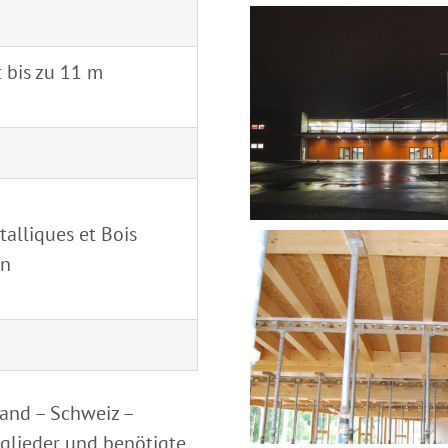
 bis zu 11 m
alliques et Bois
nn
and – Schweiz –
tglieder und benötigte