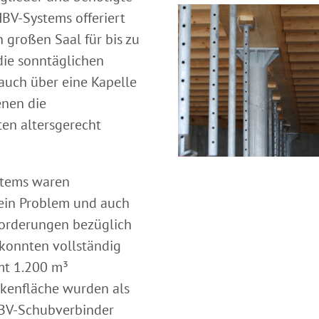
BV-Systems offeriert
 großen Saal für bis zu
die sonntäglichen
auch über eine Kapelle
enen die
ten altersgerecht
stems waren
ein Problem und auch
Forderungen bezüglich
onnten vollständig
mt 1.200 m³
eckenfläche wurden als
HBV-Schubverbinder