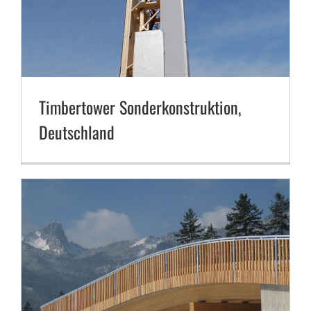
Chiemgau Arena Ruhpolding, Deutschland
Timbertower Sonderkonstruktion,
Deutschland