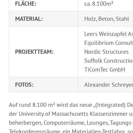
FLÄCHE:
ca. 8.100m²
MATERIAL:
Holz, Beton, Stahl
Leers Weinzapfel A
Equilibrium Consult
PROJEKTTEAM:
Nordic Structures
Suffolk Constructi
TiComTec GmbH
FOTOS:
Alexander Schreye
Auf rund 8.100 m² wird das neue „(Integrated) De
der University of Massachusetts Klassenzimmer 
beherbergen, Computerräume, Lounges, Tagungs-
Telekonferenzräume, ein Materialien-Testlabor, s