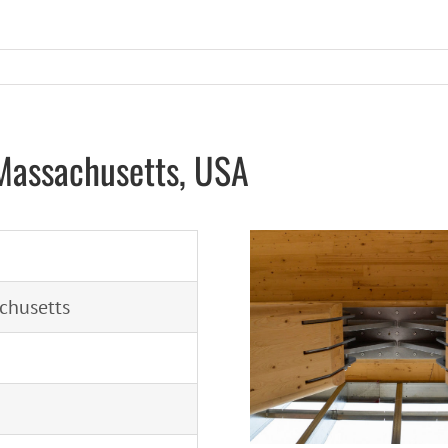
 Massachusetts, USA
achusetts