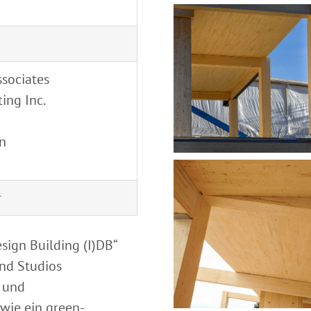
ssociates
ing Inc.
on
r
sign Building (I)DB“
und Studios
 und
owie ein green-